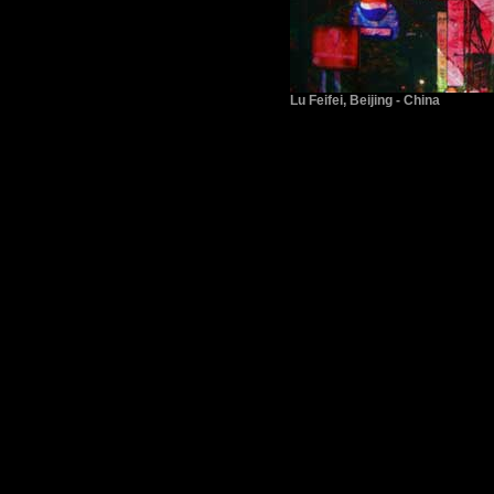
Lu Feifei, Beijing - China